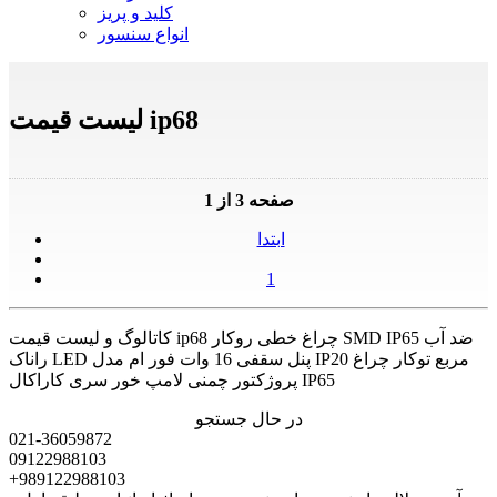
کلید و پریز
انواع سنسور
لیست قیمت ip68
صفحه 3 از 1
ابتدا
1
کاتالوگ و لیست قیمت ip68 چراغ خطی روکار SMD IP65 ضد آب
راناک LED پنل سقفی 16 وات فور ام مدل IP20 مربع توکار چراغ
پروژکتور چمنی لامپ خور سری کاراکال IP65
در حال جستجو
021-36059872
09122988103
+989122988103