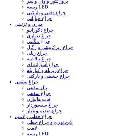
پروژکتور و وال واشر
ریسه LED
چراغ دفنی و پارکتی
چراغ خیابانی
مدرن و تزئینی
چراغ دکوراتیو
چراغ دیواری
چراغ مگنتی
چراغ زیرکابینتی و رگال
چراغ ریلی
چراغ بالا آینه
چراغ استوانه ای
چراغ زیرپله و کنارپله
چراغ چشمی و پارکتی
چراغ سقفی
پنل سقفی
چراغ سقفی
قاب هالوژن
چراغ سنسوردار
چراغ ضدنم و غبار
چراغ خطی و لامپ
لاین نوری و چراغ خطی
لامپ
ریسه LED