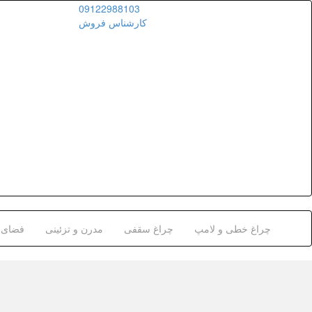
09122988103
کارشناس فروش
چراغ خطی و لامپ
چراغ سقفی
مدرن و تزئینی
فضای ب