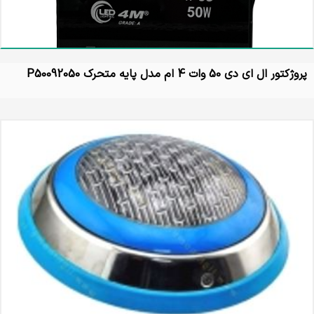
پروژکتور ال ای دی 50 وات 4 ام مدل پایه متحرک P50092050