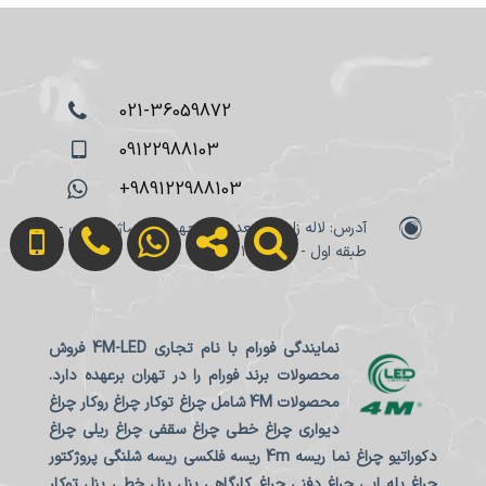
021-36059872
09122988103
+989122988103
آدرس: لاله زار نو - بعد از منوچهری - پاساژ ایرانیان -
طبقه اول - پلاک ۱۰۸
نمایندگی فورام با نام تجاری 4M-LED فروش
محصولات برند فورام را در تهران برعهده دارد.
محصولات 4M شامل چراغ توکار چراغ روکار چراغ
دیواری چراغ خطی چراغ سقفی چراغ ریلی چراغ
دکوراتیو چراغ نما ریسه 4m ریسه فلکسی ریسه شلنگی پروژکتور
چراغ پله ایی چراغ دفنی چراغ کارگاهی پنل پنل خطی پنل توکار