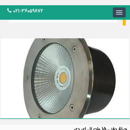
021-36059872
لیست قیمت ال ای دی
چراغ دفنی 15 وات ال ای دی