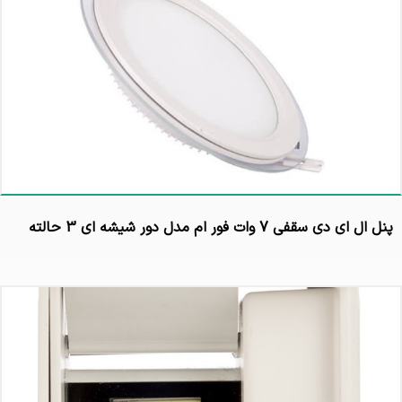
پنل ال ای دی سقفی 7 وات فور ام مدل دور شیشه ای 3 حالته