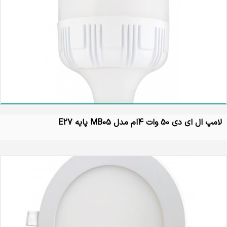
لامپ ال ای دی 50 وات 4ام مدل MB05 پایه E27