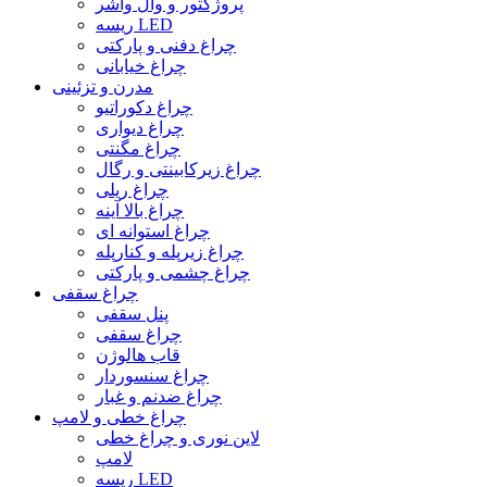
پروژکتور و وال واشر
ریسه LED
چراغ دفنی و پارکتی
چراغ خیابانی
مدرن و تزئینی
چراغ دکوراتیو
چراغ دیواری
چراغ مگنتی
چراغ زیرکابینتی و رگال
چراغ ریلی
چراغ بالا آینه
چراغ استوانه ای
چراغ زیرپله و کنارپله
چراغ چشمی و پارکتی
چراغ سقفی
پنل سقفی
چراغ سقفی
قاب هالوژن
چراغ سنسوردار
چراغ ضدنم و غبار
چراغ خطی و لامپ
لاین نوری و چراغ خطی
لامپ
ریسه LED