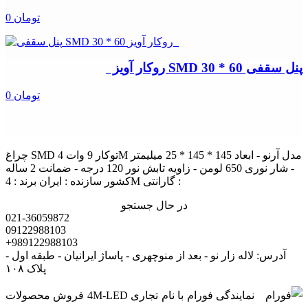
0 تومان
پنل سقفی SMD 30 * 60 روکار آویز
0 تومان
چراغ SMD توکار 9 وات 4M مدل آرنو - ابعاد 145 * 145 * 25 میلیمتر
- شار نوری 650 لومن - زاویه تابش نور 120 درجه - ضمانت 2 ساله
کشور سازنده : ایران برند : 4M گارانتی :
در حال جستجو
021-36059872
09122988103
+989122988103
آدرس: لاله زار نو - بعد از منوچهری - پاساژ ایرانیان - طبقه اول -
پلاک ۱۰۸
نمایندگی فورام با نام تجاری 4M-LED فروش محصولات