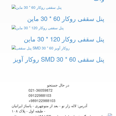
پنل سقفی روکار 60 * 30 ماین
پنل سقفی روکار 120 * 30 ماین
پنل سقفی SMD 30 * 60 روکار آویز
در حال جستجو
021-36059872
09122988103
+989122988103
آدرس: لاله زار نو - بعد از منوچهری - پاساژ ایرانیان
- طبقه اول - پلاک ۱۰۸