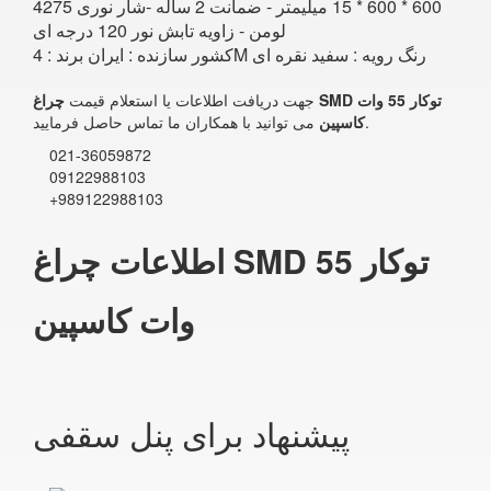
600 * 600 * 15 میلیمتر - ضمانت 2 ساله -شار نوری 4275
لومن - زاویه تابش نور 120 درجه ای
کشور سازنده : ایران برند : 4M رنگ رویه : سفید نقره ای
جهت دریافت اطلاعات یا استعلام قیمت
چراغ SMD توکار 55 وات
می توانید با همکاران ما تماس حاصل فرمایید.
کاسپین
021-36059872
09122988103
+989122988103
اطلاعات چراغ SMD توکار 55
وات کاسپین
پیشنهاد برای پنل سقفی