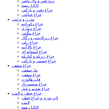
پروژکتور و وال واشر
ریسه LED
چراغ دفنی و پارکتی
چراغ خیابانی
مدرن و تزئینی
چراغ دکوراتیو
چراغ دیواری
چراغ مگنتی
چراغ زیرکابینتی و رگال
چراغ ریلی
چراغ بالا آینه
چراغ استوانه ای
چراغ زیرپله و کنارپله
چراغ چشمی و پارکتی
چراغ سقفی
پنل سقفی
چراغ سقفی
قاب هالوژن
چراغ سنسوردار
چراغ ضدنم و غبار
چراغ خطی و لامپ
لاین نوری و چراغ خطی
لامپ
ریسه LED