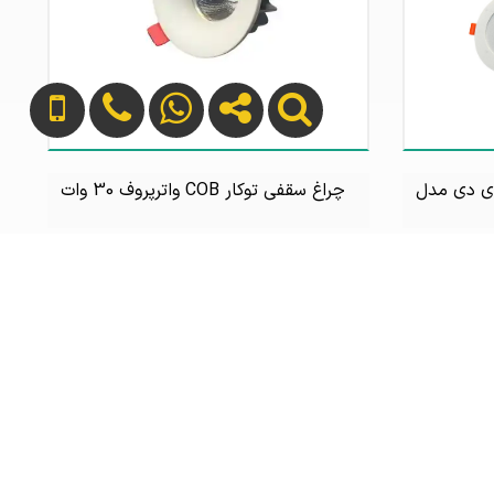
 8 وات ال ای دی مدل
چراغ سقفی توکار COB واترپروف 30 وات