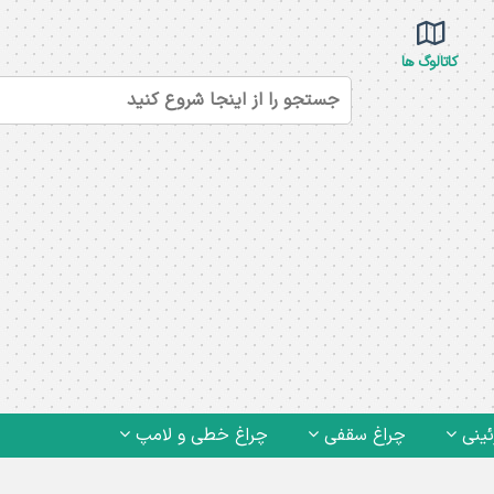
کاتالوگ ها
ئینی
چراغ سقفی
چراغ خطی و لامپ