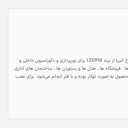
چراغ سقفی گرد آتریا ، نور پردازی داخلی ، دو چیپ 3 و 6 وات چراغ آتریا از برند LED4M برای نورپردازی و دکوراسیون داخلی و
 ، فروشگاه ها ، هتل ها و رستوران ها ، ساختمان های اداری
حصول به صورت توکار بوده و با فنر انجام می‌شود. برای نصب