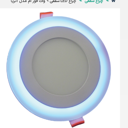
چراغ سقفی
چراغ LED سقفی 9 وات فور ام مدل آتریا