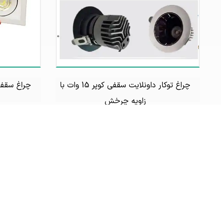
چراغ توکار داونلایت سقفی کوپر 15 وات با
چراغ سقفی سی او 
زاویه چرخش