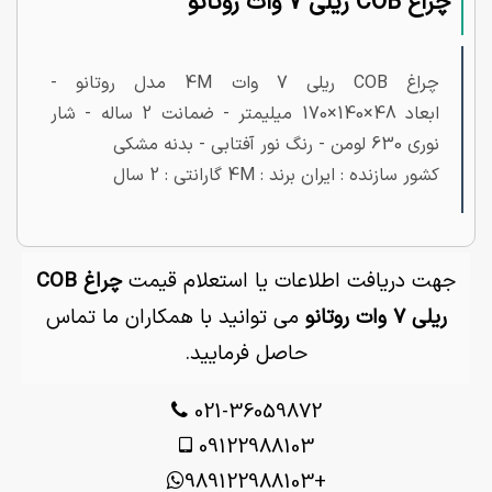
چراغ COB ریلی 7 وات روتانو
چراغ COB ریلی 7 وات 4M مدل روتانو -
ابعاد 48×140×170 میلیمتر - ضمانت 2 ساله - شار
نوری 630 لومن - رنگ نور آفتابی - بدنه مشکی
کشور سازنده : ایران برند : 4M گارانتی : 2 سال
جهت دریافت اطلاعات یا استعلام قیمت
چراغ COB
ریلی 7 وات روتانو
می توانید با همکاران ما تماس
حاصل فرمایید.
021-36059872
09122988103
+989122988103