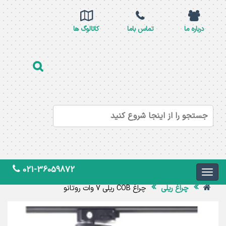
درباره ما
تماس باما
کاتالوگ ها
021-36059872
چراغ ریلی
چراغ COB ریلی 7 وات روتانو