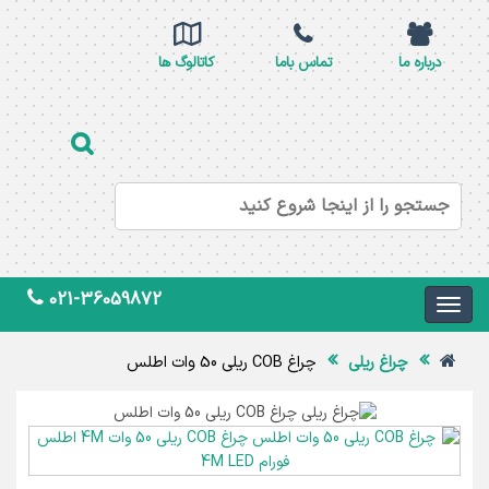
درباره ما
تماس باما
کاتالوگ ها
021-36059872
چراغ ریلی
چراغ COB ریلی 50 وات اطلس