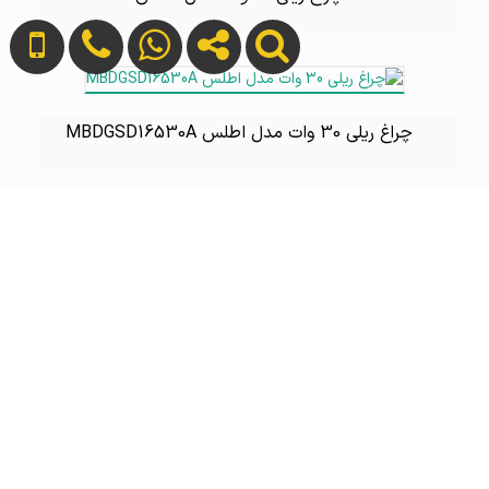
چراغ ریلی 30 وات مدل اطلس MBDGSD16530A
چراغ ریلی 40 وات مدل اطلس
ریل فلزی چراغ پروژکتوری 1.5 متری