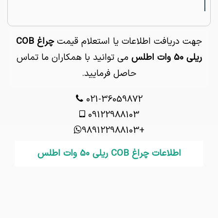
جهت دریافت اطلاعات یا استعلام قیمت
چراغ COB
ریلی 50 وات اطلس
می توانید با همکاران ما تماس
حاصل فرمایید.
021-36059872
09122988103
+989122988103
اطلاعات چراغ COB ریلی 50 وات اطلس