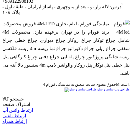
+989122988103
آدرس: لاله زار نو - بعد از منوچهری - پاساژ ایرانیان - طبقه اول -
پلاک ۱۰۸
نمایندگی فورام با نام تجاری 4M-LED فروش محصولات
برند فورام را در تهران برعهده دارد. محصولات 4M
شامل چراغ توکار چراغ روکار چراغ دیواری چراغ خطی چراغ
سقفی چراغ ریلی چراغ دکوراتیو چراغ نما ریسه 4m ریسه فلکسی
ریسه شلنگی پروژکتور چراغ پله ایی چراغ دفنی چراغ کارگاهی پنل
پنل خطی پنل توکار پنل روکار والواشر لامپ 4m سنسور بالا آینه می
باشد.
حقوق معنوی سایت متعلق به نمایندگی فورام 4M است.
طراحی وب سایت و سئو
جستجو کالا
اشتراک صفحه
ارتباط واتس آپ
ارتباط تلفنی
ارتباط همراه