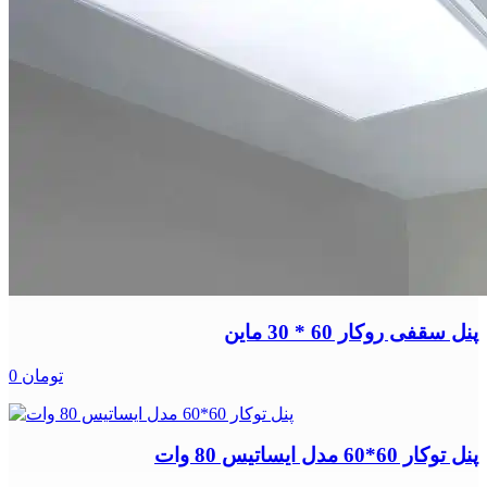
پنل سقفی روکار 60 * 30 ماین
0 تومان
پنل توکار 60*60 مدل ایساتیس 80 وات