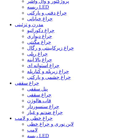
پروژکتور و وال واشر
ریسه LED
چراغ دفنی و پارکتی
چراغ خیابانی
مدرن و تزئینی
چراغ دکوراتیو
چراغ دیواری
چراغ مگنتی
چراغ زیرکابینتی و رگال
چراغ ریلی
چراغ بالا آینه
چراغ استوانه ای
چراغ زیرپله و کنارپله
چراغ چشمی و پارکتی
چراغ سقفی
پنل سقفی
چراغ سقفی
قاب هالوژن
چراغ سنسوردار
چراغ ضدنم و غبار
چراغ خطی و لامپ
لاین نوری و چراغ خطی
لامپ
ریسه LED