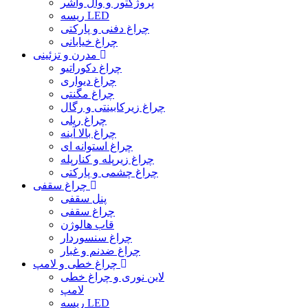
پروژکتور و وال واشر
ریسه LED
چراغ دفنی و پارکتی
چراغ خیابانی
مدرن و تزئینی
چراغ دکوراتیو
چراغ دیواری
چراغ مگنتی
چراغ زیرکابینتی و رگال
چراغ ریلی
چراغ بالا آینه
چراغ استوانه ای
چراغ زیرپله و کنارپله
چراغ چشمی و پارکتی
چراغ سقفی
پنل سقفی
چراغ سقفی
قاب هالوژن
چراغ سنسوردار
چراغ ضدنم و غبار
چراغ خطی و لامپ
لاین نوری و چراغ خطی
لامپ
ریسه LED