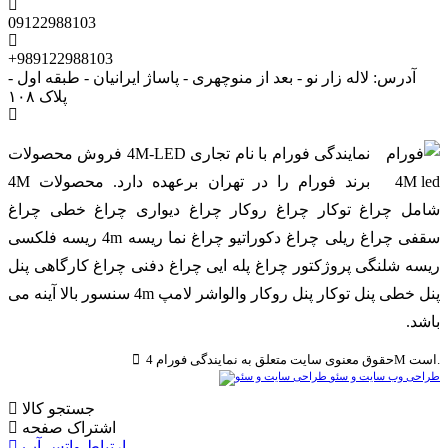
09122988103
+989122988103
آدرس: لاله زار نو - بعد از منوچهری - پاساژ ایرانیان - طبقه اول -
پلاک ۱۰۸
نمایندگی فورام با نام تجاری 4M-LED فروش محصولات
برند فورام را در تهران برعهده دارد. محصولات 4M
شامل چراغ توکار چراغ روکار چراغ دیواری چراغ خطی چراغ
سقفی چراغ ریلی چراغ دکوراتیو چراغ نما ریسه 4m ریسه فلکسی
ریسه شلنگی پروژکتور چراغ پله ایی چراغ دفنی چراغ کارگاهی پنل
پنل خطی پنل توکار پنل روکار والواشر لامپ 4m سنسور بالا آینه می
باشد.
حقوق معنوی سایت متعلق به نمایندگی فورام 4M است.
طراحی وب سایت و سئو
جستجو کالا
اشتراک صفحه
ارتباط واتس آپ