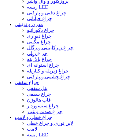
پروژکتور و وال واشر
ریسه LED
چراغ دفنی و پارکتی
چراغ خیابانی
مدرن و تزئینی
چراغ دکوراتیو
چراغ دیواری
چراغ مگنتی
چراغ زیرکابینتی و رگال
چراغ ریلی
چراغ بالا آینه
چراغ استوانه ای
چراغ زیرپله و کنارپله
چراغ چشمی و پارکتی
چراغ سقفی
پنل سقفی
چراغ سقفی
قاب هالوژن
چراغ سنسوردار
چراغ ضدنم و غبار
چراغ خطی و لامپ
لاین نوری و چراغ خطی
لامپ
ریسه LED