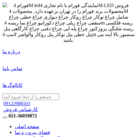
درباره ما
تماس باما
کاتالوگ ها
09122988103
کارشناس فروش
021-36059872
صفحه اصلی
فضای بیرون و نما