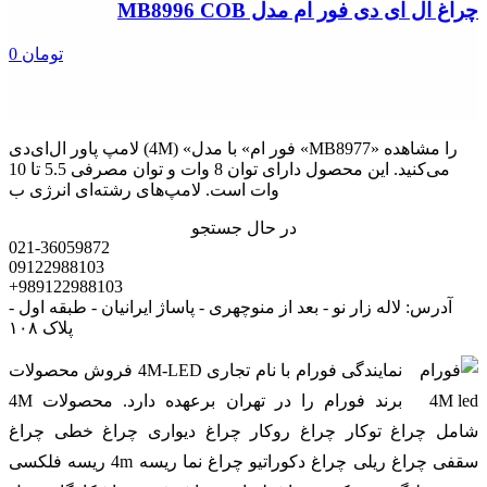
چراغ ال ای دی فور ام مدل MB8996 COB
0 تومان
لامپ پاور ال‌ای‌دی (4M) «فور ام» با مدل «MB8977» را مشاهده
می‌کنید. این محصول دارای توان 8 وات و توان مصرفی 5.5 تا 10
وات است. لامپ‌های رشته‌ای انرژی ب
در حال جستجو
021-36059872
09122988103
+989122988103
آدرس: لاله زار نو - بعد از منوچهری - پاساژ ایرانیان - طبقه اول -
پلاک ۱۰۸
نمایندگی فورام با نام تجاری 4M-LED فروش محصولات
برند فورام را در تهران برعهده دارد. محصولات 4M
شامل چراغ توکار چراغ روکار چراغ دیواری چراغ خطی چراغ
سقفی چراغ ریلی چراغ دکوراتیو چراغ نما ریسه 4m ریسه فلکسی