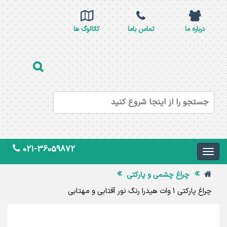
درباره ما
تماس باما
کاتالوگ ها
021-36059872
چراغ چشمی و پارکتی
چراغ پارکتی 1 وات هیدرا رنگ نور آفتابی و مهتابی