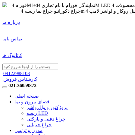
درباره ما
تماس باما
کاتالوگ ها
09122988103
کارشناس فروش
021-36059872
صفحه اصلی
فضای بیرون و نما
پروژکتور و وال واشر
ریسه LED
چراغ دفنی و پارکتی
چراغ خیابانی
مدرن و تزئینی