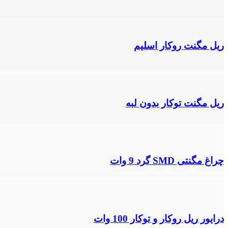
ریل مگنت روکار اسلیم
ریل مگنت توکار بدون لبه
چراغ مگنتی SMD گرد 9 وات
درایور ریل روکار و توکار 100 وات