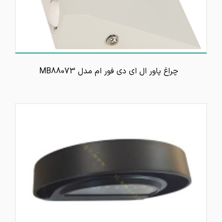
چراغ پاور ال ای دی فور ام مدل MB88073