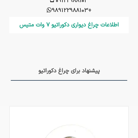
09122988103
+989122988103
اطلاعات چراغ دیواری دکوراتیو 7 وات متیس
پیشنهاد برای چراغ دکوراتیو