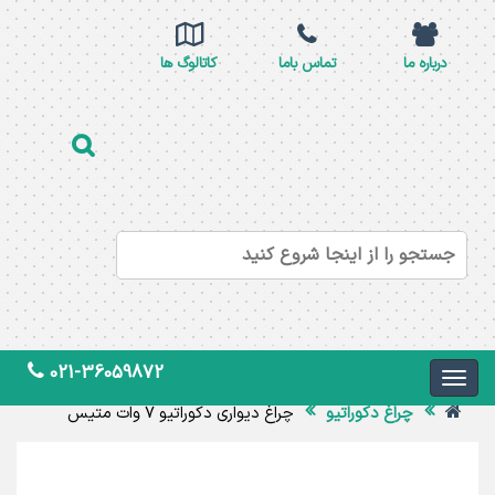
درباره ما
تماس باما
کاتالوگ ها
021-36059872
چراغ دکوراتیو
چراغ دیواری دکوراتیو 7 وات متیس