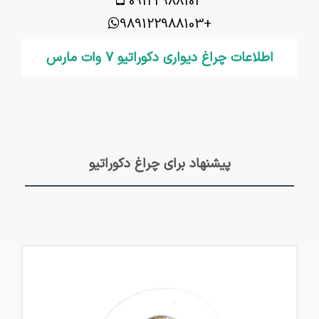
09122988103
+989122988103
اطلاعات چراغ دیواری دکوراتیو 7 وات مارس
پیشنهاد برای چراغ دکوراتیو