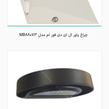
چراغ پاور ال ای دی فور ام مدل MB88073