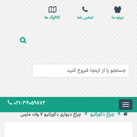
درباره ما
تماس باما
کاتالوگ ها
021-36059872
چراغ دکوراتیو
چراغ دیواری دکوراتیو 7 وات مارس