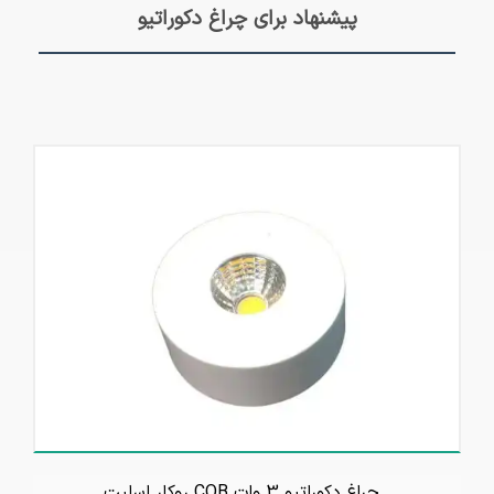
پیشنهاد برای چراغ دکوراتیو
چراغ دکوراتیو 3 وات COB روکار اسلیت