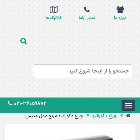
درباره ما
تماس باما
کاتالوگ ها
021-36059872
چراغ دکوراتیو
چراغ دکوراتیو مربع مدل متیس