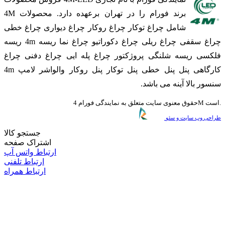
برند فورام را در تهران برعهده دارد. محصولات 4M
شامل چراغ توکار چراغ روکار چراغ دیواری چراغ خطی
چراغ سقفی چراغ ریلی چراغ دکوراتیو چراغ نما ریسه 4m ریسه
فلکسی ریسه شلنگی پروژکتور چراغ پله ایی چراغ دفنی چراغ
کارگاهی پنل پنل خطی پنل توکار پنل روکار والواشر لامپ 4m
سنسور بالا آینه می باشد.
حقوق معنوی سایت متعلق به نمایندگی فورام 4M است.
طراحی وب سایت و سئو
جستجو کالا
اشتراک صفحه
ارتباط واتس آپ
ارتباط تلفنی
ارتباط همراه