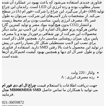
فناوری جدیدی استفاده می‌شود که باعث بهبود در عملکرد آن شده
است. راندمان این چراغ LED بسیار مطلوب بوده و رده انرژی آن
در سطح (A) قرار می‌گیرد. این چراغ را شرکت «فور ام» (4M) تولید
می‌کند. از مشخصات بارز لامپ‌های این شرکت، می‌توان به طول
عمر بالا، مصرف انرژی پایین، مناسب بودن برای محیط زیست
(بدون هیچ‌گونه مواد مضر و تولید کمترین گاز CO2) و انتشار
نیافتن هرگونه پرتو خطرناک اشاره کرد. این لامپ نیز مانند دیگر
محصولات این شرکت از نور شفافی برخوردار بوده و با مصرف
پایین برق، میزان روشنایی مناسبی دارد. همچنین قابل ذکر است
برای نصب این لامپ مستطیلی شکل کار بسیار راحتی در پیش
دارید. استفاده از فناوری SMD در تولید این محصول باعث بالا رفتن
توان و طول عمر ال ای دیها و همچنین بهبود کیفیت لحیم‌کاری آن‌ها
شده است.
ولتاژ : 220 ولت
رده مصرف انرژی : A
جهت دریافت اطلاعات یا استعلام قیمت
چراغ ال ای دی فور ام
می توانید با همکاران ما تماس حاصل
مدل MB006MH16 SMD
فرمایید.
021-36059872