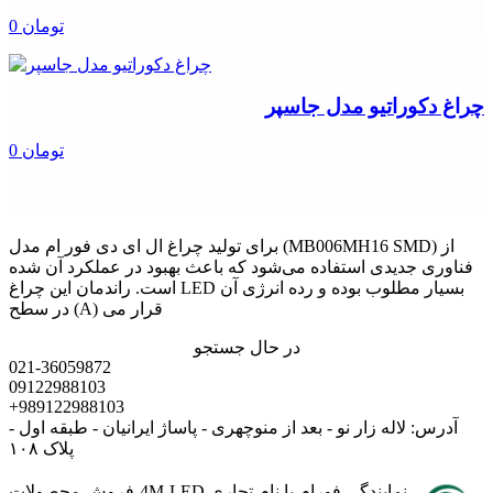
0 تومان
چراغ دکوراتیو مدل جاسپر
0 تومان
برای تولید چراغ ال ای دی فور ام مدل (MB006MH16 SMD) از
فناوری جدیدی استفاده می‌شود که باعث بهبود در عملکرد آن شده
است. راندمان این چراغ LED بسیار مطلوب بوده و رده انرژی آن
در سطح (A) قرار می
در حال جستجو
021-36059872
09122988103
+989122988103
آدرس: لاله زار نو - بعد از منوچهری - پاساژ ایرانیان - طبقه اول -
پلاک ۱۰۸
نمایندگی فورام با نام تجاری 4M-LED فروش محصولات