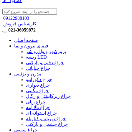
کاتالوگ ها
09122988103
کارشناس فروش
021-36059872
صفحه اصلی
فضای بیرون و نما
پروژکتور و وال واشر
ریسه LED
چراغ دفنی و پارکتی
چراغ خیابانی
مدرن و تزئینی
چراغ دکوراتیو
چراغ دیواری
چراغ مگنتی
چراغ زیرکابینتی و رگال
چراغ ریلی
چراغ بالا آینه
چراغ استوانه ای
چراغ زیرپله و کنارپله
چراغ چشمی و پارکتی
چراغ سقفی