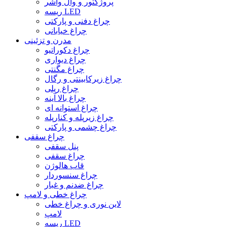
پروژکتور و وال واشر
ریسه LED
چراغ دفنی و پارکتی
چراغ خیابانی
مدرن و تزئینی
چراغ دکوراتیو
چراغ دیواری
چراغ مگنتی
چراغ زیرکابینتی و رگال
چراغ ریلی
چراغ بالا آینه
چراغ استوانه ای
چراغ زیرپله و کنارپله
چراغ چشمی و پارکتی
چراغ سقفی
پنل سقفی
چراغ سقفی
قاب هالوژن
چراغ سنسوردار
چراغ ضدنم و غبار
چراغ خطی و لامپ
لاین نوری و چراغ خطی
لامپ
ریسه LED