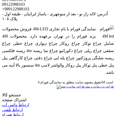
09122988103
+989122988103
آدرس: لاله زار نو - بعد از منوچهری - پاساژ ایرانیان - طبقه اول -
پلاک ۱۰۸
نمایندگی فورام با نام تجاری 4M-LED فروش محصولات
برند فورام را در تهران برعهده دارد. محصولات 4M
شامل چراغ توکار چراغ روکار چراغ دیواری چراغ خطی چراغ
سقفی چراغ ریلی چراغ دکوراتیو چراغ نما ریسه 4m ریسه فلکسی
ریسه شلنگی پروژکتور چراغ پله ایی چراغ دفنی چراغ کارگاهی پنل
پنل خطی پنل توکار پنل روکار والواشر لامپ 4m سنسور بالا آینه می
باشد.
حقوق معنوی سایت متعلق به نمایندگی فورام 4M است.
طراحی وب سایت و سئو
جستجو کالا
اشتراک صفحه
ارتباط واتس آپ
ارتباط تلفنی
ارتباط همراه