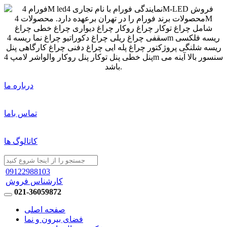
درباره ما
تماس باما
کاتالوگ ها
09122988103
کارشناس فروش
021-36059872
صفحه اصلی
فضای بیرون و نما