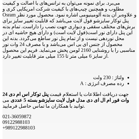
می‌برد. برای نمونه می‌توان به ترانس‌های با اصالت و کیفیت
مطلوب و همچنین چیپ‌های با کیفیت شرکت امریکایی کری و
Osram و علاوه‌بر آن بدنه آلومینیومی اشاره نمود. محصول مورد نظر
پنل توکار سایزشو فول لایت می‌باشد که قابلیت تغییر سایز برای
برش‌های مختلف سقفی و دیواری جهت نصب را داراست. تمام بدنه
این پنل دارای نور است(فول لایت است) و دارای هیچ حاشیه ای در
محل نوردهی نیست و از تمام پنل نور ساطع می‌گردد. بدنه این
محصول از جنس ای بی اس می‌باشد و با مصرف 24 وات نور
مناسبی را با روشنایی 2160 لومن پخش می‌نماید. فریم این محصول
از سایز 6 میلی متر تا 155 میلی متر قابلیت تغییر دارد.
ولتاژ : 230 ولت
رده مصرف انرژی : A
جهت دریافت اطلاعات یا استعلام قیمت
پنل توکار اس ام دی 24
وات فور ام ال ای دی مدل فول لایت سایزشو بسته 5 عددی
می
توانید با همکاران ما تماس حاصل فرمایید.
021-36059872
09122988103
+989122988103