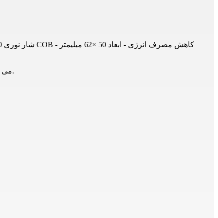
لامپ LED COB هالوژن 5 وات 4M با سرپیچ استارتی GU10 - شار نوری 350 لومن - 3 رنگ نور آفتابی، مهتابی و استاندارد - 2 سال ضمانت - تکنولوژی COB - کاهش مصرف انرژی - ابعاد 50 ×62 میلیمتر
می توانید با همکاران ما تماس حاصل فرمایید.