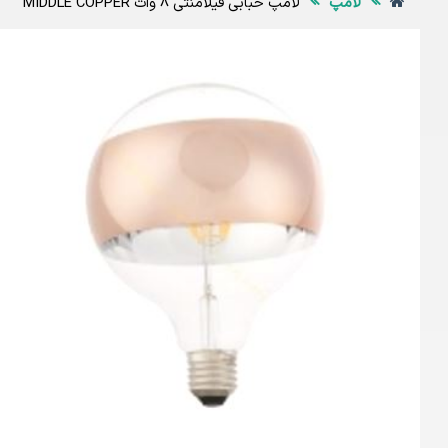
لامپ
لامپ حبابی فیلامنتی 8 وات MIDDLE COPPER