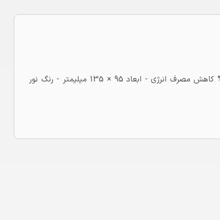
لامپ حبابی فیلامنتی 8 وات 4M - شار نوری 610 لومن - 90% کاهش مصرف انرژی - ابعاد 95 × 135 میلیمتر - رنگ نور