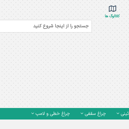
کاتالوگ ها
ئینی
چراغ سقفی
چراغ خطی و لامپ