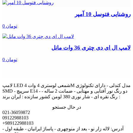
روشنایی فتوسل 10 آمپر
0 تومان
لامپ ال ای دی چتری 36 وات مانل
0 تومان
لامپ LED شمعی لوستری 4 وات 4M مدل کندلی - دارای تکنولوژی
SMD - سرپیچ E14 - دو رنگ نور آفتابی و مهتابی - ضمانت 2 ساله -
رنگ نقره ای - شار نوری 380 لومن کشور سازنده : ایران برند :
در حال جستجو
021-36059872
09122988103
+989122988103
آدرس: لاله زار نو - بعد از منوچهری - پاساژ ایرانیان - طبقه اول -