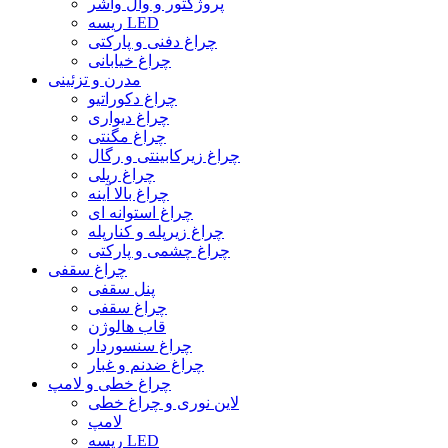
پروژکتور و وال واشر
ریسه LED
چراغ دفنی و پارکتی
چراغ خیابانی
مدرن و تزئینی
چراغ دکوراتیو
چراغ دیواری
چراغ مگنتی
چراغ زیرکابینتی و رگال
چراغ ریلی
چراغ بالا آینه
چراغ استوانه ای
چراغ زیرپله و کنارپله
چراغ چشمی و پارکتی
چراغ سقفی
پنل سقفی
چراغ سقفی
قاب هالوژن
چراغ سنسوردار
چراغ ضدنم و غبار
چراغ خطی و لامپ
لاین نوری و چراغ خطی
لامپ
ریسه LED