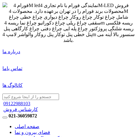
درباره ما
تماس باما
کاتالوگ ها
09122988103
کارشناس فروش
021-36059872
صفحه اصلی
فضای بیرون و نما