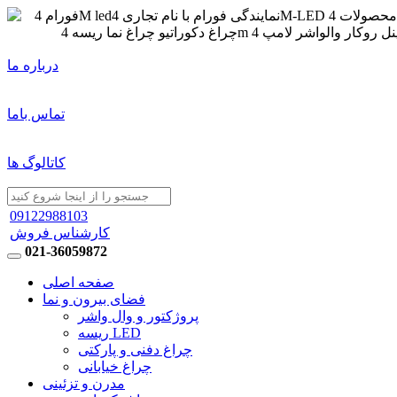
درباره ما
تماس باما
کاتالوگ ها
09122988103
کارشناس فروش
021-36059872
صفحه اصلی
فضای بیرون و نما
پروژکتور و وال واشر
ریسه LED
چراغ دفنی و پارکتی
چراغ خیابانی
مدرن و تزئینی