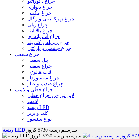
چراغ دکوراتیو
چراغ دیواری
چراغ مگنتی
چراغ زیرکابینتی و رگال
چراغ ریلی
چراغ بالا آینه
چراغ استوانه ای
چراغ زیرپله و کنارپله
چراغ چشمی و پارکتی
چراغ سقفی
پنل سقفی
چراغ سقفی
قاب هالوژن
چراغ سنسوردار
چراغ ضدنم و غبار
چراغ خطی و لامپ
لاین نوری و چراغ خطی
لامپ
ریسه LED
کلید و پریز
انواع سنسور
سرسیم ریسه 5730 کروز
ریسه LED