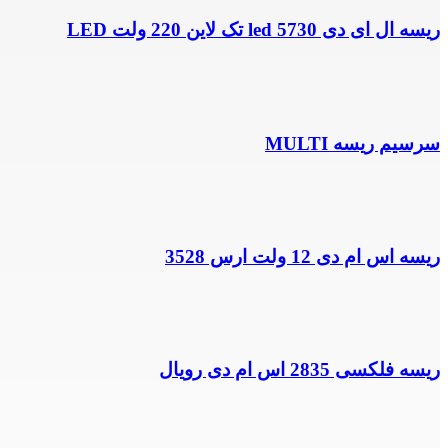
ریسه ال ای دی led 5730 تک لاین 220 ولت LED
سرسیم ریسه MULTI
ریسه اس ام دی 12 ولت ارس 3528
ریسه فلکسی 2835 اس ام دی رویال