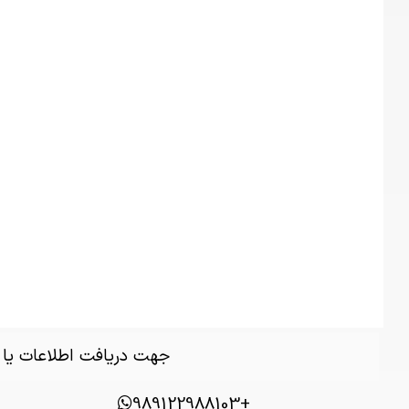
جهت دریافت اطلاعات یا
+989122988103