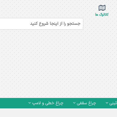
کاتالوگ ها
ئینی
چراغ سقفی
چراغ خطی و لامپ