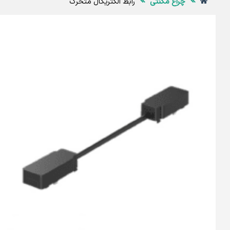
چراغ مگنتی
رابط الکتریکال متحرک