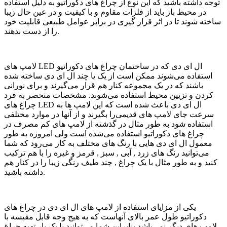
توجه داشته باشید که این نوع از چراغ های دکوراتیو به دلیل استفاده
در محیط باز باید از فلزات مقاوم و با کیفیت و در عین حال زیبا
ساخته شوند تا در اثر قرار گیری در برابر عوامل طبیعی قابلیت خود
را از دست ندهند.
لامپ های LED ال ای دی که در ساختمان چراغ های دکوراتیو
استفاده می‌شوند ممکن است از یک یا چند ال ای دی ساخته شده
باشند که در یک مجموعه کنار هم قرار می‌گیرند و برای نورانی
کردن و تزیین محیط استفاده می‌شوند. مشخصات منحصر به فرد
چراغ های LED ال ای دی باعث شده است که این لامپ ها به
سرعت جای لامپ های قدیمی‌را بگیرند و از آنها در موارد مختلفی
استفاده شود به طور مثال در گذشته از لامپ های کم مصرف در
چراغ های دکوراتیو استفاده می‌شده است ولی امروزه به طور
معمول ال ای دی هایی با رنگ های مختلف به کار می‌رود که شما
می‌توانید رنگ های زرد , آبی , سبز , قرمز و غیره را با هم ترکیب
کنید و به طور مثال با یک چراغ , چند طیف رنگی زیبا را در کنار هم
داشته باشید.
یکی از مزایای استفاده از لامپ های ال ای دی در چراغ های
دکوراتیو طول عمر بالای آنهاست که به هیج وجه قابل مقیسه با
لامپ های دیگر نمی‌باشد بنابراین شما می‌توانید با یک بار تهیه چراغ