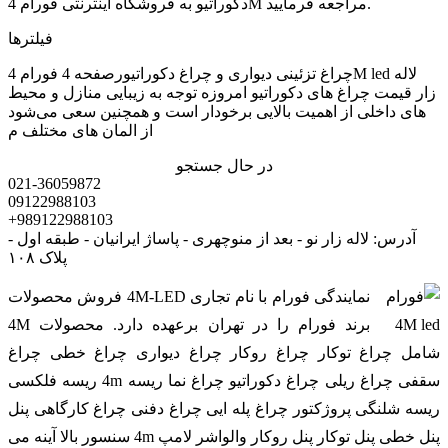
دکوراتیو به فروشگاه اینترنتی فورام 4M مراجعه فرمایید.
فیلترها
چراغ تزئینی دیواری و چراغ دکوراتیورصفحه 4 فورام 4M led لاله
زار قیمت چراغ های دکوراتیو امروزه توجه به زیبایی منازل و محیط
های داخلی از اهمیت بالایی برخودار است و همچنین سعی می‌شود
از المان های مختلف م
در حال جستجو
021-36059872
09122988103
+989122988103
آدرس: لاله زار نو - بعد از منوچهری - پاساژ ایرانیان - طبقه اول -
پلاک ۱۰۸
نمایندگی فورام با نام تجاری 4M-LED فروش محصولات
برند فورام را در تهران برعهده دارد. محصولات 4M
شامل چراغ توکار چراغ روکار چراغ دیواری چراغ خطی چراغ
سقفی چراغ ریلی چراغ دکوراتیو چراغ نما ریسه 4m ریسه فلکسی
ریسه شلنگی پروژکتور چراغ پله ایی چراغ دفنی چراغ کارگاهی پنل
پنل خطی پنل توکار پنل روکار والواشر لامپ 4m سنسور بالا آینه می