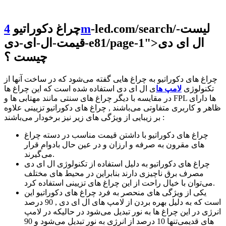
-led.com/search/لیست-
4m
چراغ دکوراتیو
ال ای دی
قیمت-ال-ای-دی-e81/page-1">
چیست ؟
چراغ های دکوراتیو به چراغ هایی گفته می‌شود که در ساخت آنها از
تکنولوژی
لامپ ها
ی ال ای دی استفاده شده است که این چراغ ها
در مقایسه با دیگر چراغ های سنتی مانند مهتابی ها و FPL ها دارای
ظاهر و کاربری متفاوتی می‌باشند , چراغ های دکوراتیو تزیینی علاوه
بر زیبایی از ویژگی های زیر نیز برخودار می‌باشند :
چراغ های دکوراتیو با داشتن قیمت مناسب در دسته چراغ
های مقرون به صرفه و ارزان و در عین حال بادوام قرار
می‌گیرند.
چراغ های دکوراتیو به دلیل استفاده از تکنولوژی ال ای دی
مصرف برق ناچیزی دارند بنابراین در محیط های مختلف
می‌توان با خیال راحت از این چراغ های تزیینی استفاده کرد.
یکی از ویژگی های منحصر به فرد چراغ های دکوراتیو این
است که به دلیل بهره بردن از لامپ های ال ای دی , 90 درصد
انرژی در این چراغ ها به نور تبدیل می‌شود در حالیکه در لامپ
های قدیمی‌تنها 10 درصد از انرژی به نور تبدیل می‌شود و 90