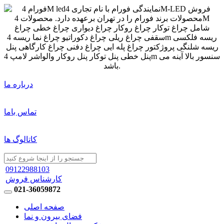
درباره ما
تماس باما
کاتالوگ ها
09122988103
کارشناس فروش
021-36059872
صفحه اصلی
فضای بیرون و نما