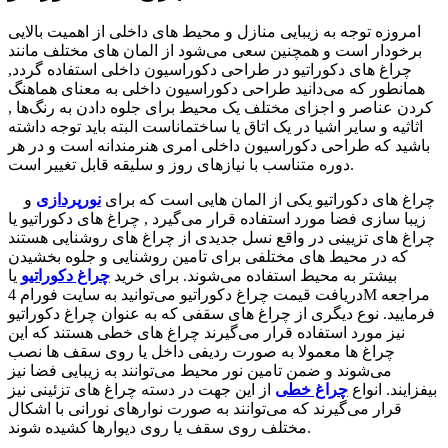
امروزه توجه به زیبایی منازل و محیط های داخلی از اهمیت بالایی
برخودار است و همچنین سعی می‌شود از المان های مختلف مانند
چراغ های دکوراتیو در طراحی دکوراسیون داخلی استفاده گردد,
همانطور که می‌دانید طراحی دکوراسیون داخلی به معنای هماهنگ
کردن عناصر و اجزای مختلف یک محیط برای جلوه دادن به رنگ‌ها ,
اثاثیه و سایر اشیا در یک اتاق یا ساختماناست البته باید توجه داشته
باشید که طراحی دکوراسیون داخلی امری هنرمندانه است و در هر
دوره متناسب با نیازهای روز و سلیقه قابل تغییر است.
چراغ های دکوراتیو یکی از المان هایی است که برای
نورپردازی
و
زیبا سازی فضا مورد استفاده قرار می‌گیرد , چراغ های دکوراتیو یا
چراغ های تزیینی در واقع نسل جدیدی از چراغ های روشنایی هستند
که در محیط های مختلفی برای تامین روشنایی و جلوه بخشیدن
بیشتر به محیط استفاده می‌شوند. برای خرید
چراغ دکوراتیو
یا
دریافت قیمت چراغ دکوراتیو می‌توانید به سایت فورام 4M مراجعه
فرمایید. نوع دیگری از چراغ های سقفی که به عنوان چراغ دکوراتیو
نیز مورد استفاده قرار می‌گیرند چراغ های خطی هستند که این
چراغ ها معمولا به صورت ردیفی داخل یا روی سقف ها نصب
می‌شوند و ضمن تامین نور محیط می‌توانند به زیبایی فضا نیز
بیفزایند. انواع
چراغ خطی
از این جهت در دسته چراغ های تزئینی نیز
قرار می‌گیرند که می‌توانند به صورت نوارهای نورانی با اشکال
مختلف روی سقف یا روی دیوارها کشیده شوند.