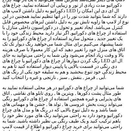
دکوراتیو مدت زیادی از نور و زیبایی آن استفاده نمایید. چراغ های
دکوراتیو به دلیل داشتن لامپ های LED ال ای دی این امکان را
دارند که شما بتوانید شدت نور را در آنها تنظیم نمایید همچنین در این
نوع از لامپ ها زاویه تابش نور به دلیل داشتن لنزهای مخصوص قابل
کنترل می‌باشد. ایجاد تغییر و تحول در دکوراسیون داخلی منازل با
استفاده از چراغ های دکوراتیو, اگر نیاز دارید محیط زندگی خود را با
یک تغییر جدید , متحول سازید استفاده از چراغ های دکوراتیو را به
شما پیشنهاد می‌کنیم برای مثال شما می‌خواهید رنگ دیوار تک تک
اتاق های منزل خود را تغییر دهید که این کار معمولا با صرف هزینه
بالا و وقت زیاد انجام می‌شود ولی شما به راحتی می‌توانید به جای
رنگ کردن دیوارها از چراغ های دکوراتیو یا چراغ های LED ال ای
دی رنگی در قسمت بالایی یا پایینی دیوار استفاده کنید تا هم به
محیط زندگی خود تنوع ببخشید و هم به سلیقه خود یکی از رنگ های
آبی , قرمز , بنفش , سبز , نارنجی و غیره را انتخاب کنید.
شما می‌توانید از چراغ های دکوراتیو در هر محلی استفاده نمایید به
طور مثال پشت دکورها , ویترین ها , روی تابلو های نقاشی , اتاق
های پذیرایی و غیره همچنین استفاده از چراغ های دکوراتیو رنگی
می‌تواند زینت بخش عروسی ها , تولد ها , جشن ها و مهمانی های
شما باشد و به دلیل تنوع بالایی که در رنگ ها و مدل های چراغ
دکوراتیو وجود دارد به راحتی می‌توانید رنگ های مورد نظر خود را
باهم ترکیب کنید و یک طیف رنگی بی نظیر داشته باشید. شما به
راحتی می‌توانید برای خرید چراغ دکوراتیو و اطلاع از قیمت لامپ