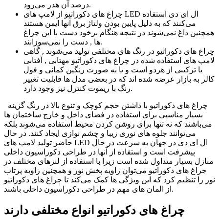
درصد آن هدر می‌رود.
چراغ های دکوراتیو از لامپ های LED ال ای دی استفاده
می‌کنند که به دلیل پایین بودن ولتاژ برق آنها ایمن هستند
همچنین داغ نمی‌شوند در نتیجه هنگام برخود دست با این چراغ
ها , دست را نمی‌سوزانند.
چراغ های دکوراتیو در رنگ های مختلفی تولید می‌شوند , گاهی
لامپ های استفاده شده در چراغ های دکوراتیو مهتابی , آفتابی
یا ترکیبی از هردو است و یا به صورت رنگین کمانی و فول
کالر به بازار عرضه شده اند که در بعضی مدل ها قابلیت تغییر
رنگ با ریموت کنترل نیز وجود دارد.
چراغ های دکوراتیو با داشتن حجم کوچک و تنوع بالا در رنگ گزینه
بسیار مناسبی برای استفاده در فضای داخل و خارج ساختمان ها
می‌باشند که نه تنها برای روشن کردن محیط استفاده می‌شوند بلکه
می‌توانند جلوه های نوری زیبا و چشم نوازی ایجاد کنند. در حال
حاضر تولید لامپ های LED ال ای دی در جهان به سرعت در حال
پیشرفت است و استفاده از آنها در طراحی دکوراسیون داخلی
منازل بسیار متداول شده است زیرا با استفاده از لنزهای مختلف در
جراغ های دکوراتیو می‌توان زاویه پخش نور و همچنین زاویه پرتاب
نور را تنظیم کرد که این ویژگی ها کمک می‌کند تا چراغ های دکوراتیو
از المان های مهم در طراحی دکوراسیون داخلی باشند.
چراغ های دکوراتیو انواع مختلفی دارند