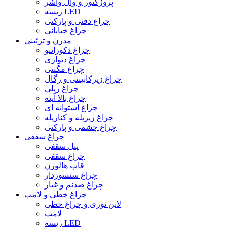
پروژکتور و وال واشر
ریسه LED
چراغ دفنی و پارکتی
چراغ خیابانی
مدرن و تزئینی
چراغ دکوراتیو
چراغ دیواری
چراغ مگنتی
چراغ زیرکابینتی و رگال
چراغ ریلی
چراغ بالا آینه
چراغ استوانه ای
چراغ زیرپله و کنارپله
چراغ چشمی و پارکتی
چراغ سقفی
پنل سقفی
چراغ سقفی
قاب هالوژن
چراغ سنسوردار
چراغ ضدنم و غبار
چراغ خطی و لامپ
لاین نوری و چراغ خطی
لامپ
ریسه LED