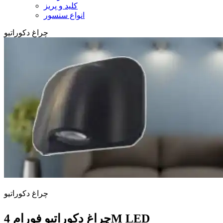
کلید و پریز
انواع سنسور
چراغ دکوراتیو
چراغ دکوراتیو
چراغ دکوراتیو فورام 4M LED