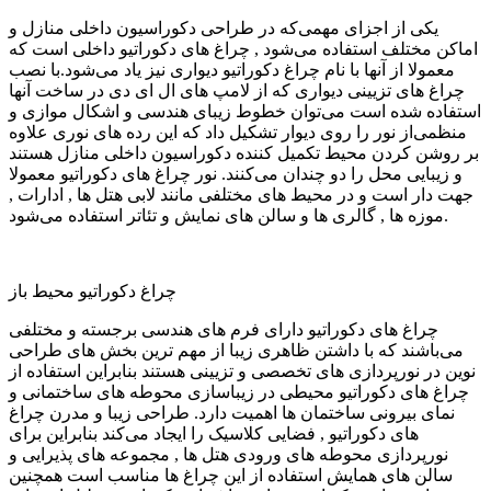
یکی از اجزای مهمی‌که در طراحی دکوراسیون داخلی منازل و
اماکن مختلف استفاده می‌شود , چراغ های دکوراتیو داخلی است که
معمولا از آنها با نام چراغ دکوراتیو دیواری نیز یاد می‌شود.با نصب
چراغ های تزیینی دیواری که از لامپ های ال ای دی در ساخت آنها
استفاده شده است می‌توان خطوط زیبای هندسی و اشکال موازی و
منظمی‌از نور را روی دیوار تشکیل داد که این رده های نوری علاوه
بر روشن کردن محیط تکمیل کننده دکوراسیون داخلی منازل هستند
و زیبایی محل را دو چندان می‌کنند. نور چراغ های دکوراتیو معمولا
جهت دار است و در محیط های مختلفی مانند لابی هتل ها , ادارات ,
موزه ها , گالری ها و سالن های نمایش و تئاتر استفاده می‌شود.
چراغ دکوراتیو محیط باز
چراغ های دکوراتیو دارای فرم های هندسی برجسته و مختلفی
می‌باشند که با داشتن ظاهری زیبا از مهم ترین بخش های طراحی
نوین در نورپردازی های تخصصی و تزیینی هستند بنابراین استفاده از
چراغ های دکوراتیو محیطی در زیباسازی محوطه های ساختمانی و
نمای بیرونی ساختمان ها اهمیت دارد. طراحی زیبا و مدرن چراغ
های دکوراتیو , فضایی کلاسیک را ایجاد می‌کند بنابراین برای
نورپردازی محوطه های ورودی هتل ها , مجموعه های پذیرایی و
سالن های همایش استفاده از این چراغ ها مناسب است همچنین