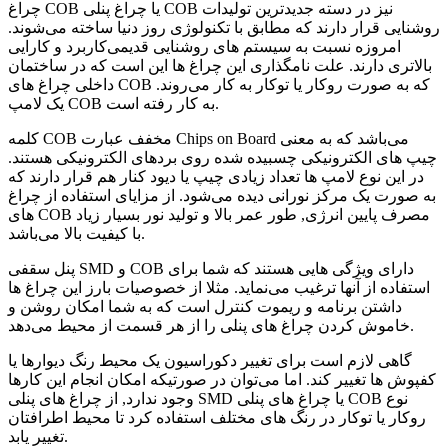
چراغ COB یا چراغ پنلی COB نیز در دسته جدیدترین تولیدات
روشنایی قرار دارند که مطابق با تکنولوژی روز دنیا ساخته می‌شوند.
امروزه نسبت به سیستم های روشنایی قدیمی‌کاربرد و کارایی
بالاتری دارند. علت نامگذاری این چراغ ها این است که در ساختمان
داخلی چراغ های COB که به صورت روکار یا توکار به کار می‌روند.
یک لامپ COB به کار رفته است.
کلمه COB مخفف عبارت Chips on Board می‌باشد که به معنی
چیپ های الکترونیکی چسبیده شده روی بردهای الکترونیکی هستند.
در این نوع لامپ ها تعداد زیادی چیپ یا دیود کنار هم قرار دارند که
به صورت یک مرکز نورانی دیده می‌شود. از مزایای استفاده از چراغ
های COB مصرف پایین انرژی, طور عمر بالا و تولید نور بسیار زیاد
با کیفیت بالا می‌باشد.
پنل سقفی SMD و COB دارای ویژگی هایی هستند که شما برای
استفاده از آنها ترغیب می‌نماید. مثلا از خصوصیات بارز این چراغ ها
داشتن برنامه و ریموت کنترل است که به شما امکان روشن و
خاموش کردن چراغ های پنلی را از هر قسمت از محیط می‌دهد.
گاهی لازم است برای تغییر دکوراسیون یک محیط رنگ دیوارها یا
کفپوش ها تغییر کند. اما می‌توان در صورتیکه امکان انجام این کارها
وجود ندارد, از چراغ های پنلی SMD یا چراغ های پنلی COB نوع
روکار یا توکار در رنگ های مختلف استفاده کرد تا محیط اطرافتان
تغییر یابد.