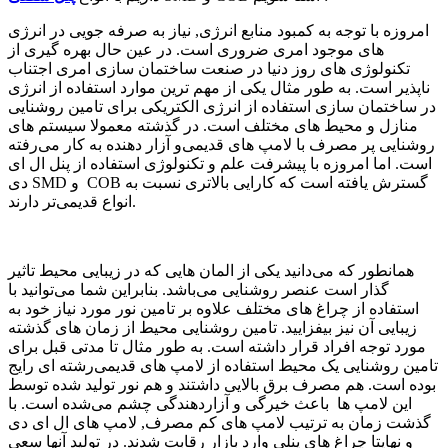
امروزه با توجه به کمبود منابع انرژی, نیاز به صرفه جویی در انرژی
های موجود امری ضروری است. در عین حال بهره گیری از
تکنولوژی های روز دنیا در صنعت ساختمان سازی امری اجتناب
ناپذیر است. به طور مثال یکی از مهم ترین موارد استفاده از انرژی
در ساختمان سازی استفاده از انرژی الکتریکی برای تامین روشنایی
منازل و محیط های مختلف است. در گذشته معمولا سیستم های
روشنایی پر مصرف با لامپ های قدیمی‌و آزار دهنده به کار می‌رفته
است. اما امروزه با پیشرفت علم و تکنولوژی استفاده از پنل ال ای
دی SMD و COB گسترش یافته است که کارایی بالاتری نسبت به
انواع قدیمی‌تر دارند.
همانطور که می‌دانید یکی از المان هایی که در زیبایی محیط تاثیر
گذار است عنصر روشنایی می‌باشد. بنابراین شما می‌توانید با
استفاده از چراغ های مختلف علاوه بر تامین نور مورد نیاز خود به
زیبایی آن نیز بیفزایید. تامین روشنایی محیط از زمان های گذشته
مورد توجه افراد قرار داشته است. به طور مثال تا مدتی قبل برای
تامین روشنایی یک محیط استفاده از لامپ های قدیمی‌رشته ای رایج
بوده است. هم مصرف برق بالایی داشتند و هم نور تولید شده توسط
این لامپ ها باعث خیرگی و آزاردهندگی چشم می‌شده است. با
گذشت زمان به ترتیب لامپ های کم مصرف, لامپ های ال ای دی
و نهایتا چراغ های پنلی وارد بازار رقابت شدند. در تولید آنها سعی