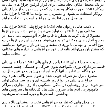
در یک محیط امکان ایجاد محلی برای قرار گرفتن چراغ های پنلی به
صورت توکار وجود دارد که در این صورت از چراغ پنلی SMD روکار
یا چراغ پنلی COB روکار استفاده می‌شود. و مشتریان می‌توانند بنا
بر محل مورد نظرشان چراغ مناسب را انتخاب نمایند.
چراغ پنلی SMD یا چراغ پنلی COB با لامپ هایی در توان های
مختلف بین 3 تا 60 وات تولید می‌شوند. جنس بدنه این چراغ ها
معمولا از پلی کربنات نشکن یا قاب فلزی آلومینیومی‌می‌باشد. در
ابعاد و اندازه های مختلفی تولید می‌شوند. همچنین این چراغ ها در دو
نوع آفتابی و مهتابی با نورهای سفید و زرد در بازار موجود می‌باشند
که مشتریان می‌توانند بنابه نیاز خود چراغ هایی با اندازه های مختلف
را انتخاب نمایند.
چراغ های پنلی SMD یا چراغ های پنلی COB نسبت به چراغ های
قدیمی‌تر دارای نوری یکنواخت بدون خیرگی و خستگی چشم هستند.
در هنگام استفاده از آنها گرما ایجاد نمی‌شود و در عین حال در
مصرف برق نیز صرفه جویی شده و طول عمر بالایی هم دارند.
چراغ های پنلی در انواع دور شیشه ای و دور سرامیکی تولید
می‌شوند. برای روشنایی در اماکن مسکونی , اداری , تجاری , مراکز
کامپیوتری , اتاق های سرور , هتل ها , کتابخانه ها , سرویس های
بهداشتی , استخرها و غیره استفاده می‌شوند.
در محل هایی که نیاز به چراغ هایی تخت با روشنایی بالا داریم
می‌توان از چراغ های پنلی SMD روکار یا توکار استفاده کرد. این