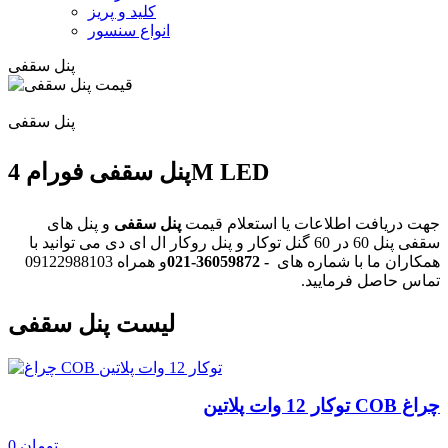
کلید و پریز
انواع سنسور
پنل سقفی
پنل سقفی
پنل سقفی فورام 4M LED
جهت دریافت اطلاعات یا استعلام قیمت
پنل سقفی
و پنل های
سقفی پنل 60 در 60 گنل توکار و پنل روکار ال ای دی می توانید با
همکاران ما با شماره های
021-36059872 -
و همراه 09122988103
تماس حاصل فرمایید.
لیست پنل سقفی
چراغ COB توکار 12 وات پلاتین
0 تومان