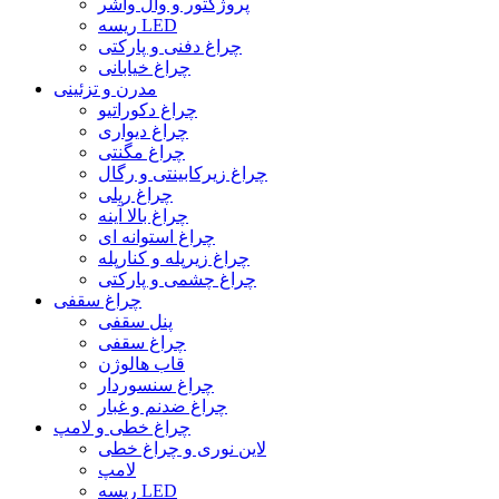
پروژکتور و وال واشر
ریسه LED
چراغ دفنی و پارکتی
چراغ خیابانی
مدرن و تزئینی
چراغ دکوراتیو
چراغ دیواری
چراغ مگنتی
چراغ زیرکابینتی و رگال
چراغ ریلی
چراغ بالا آینه
چراغ استوانه ای
چراغ زیرپله و کنارپله
چراغ چشمی و پارکتی
چراغ سقفی
پنل سقفی
چراغ سقفی
قاب هالوژن
چراغ سنسوردار
چراغ ضدنم و غبار
چراغ خطی و لامپ
لاین نوری و چراغ خطی
لامپ
ریسه LED