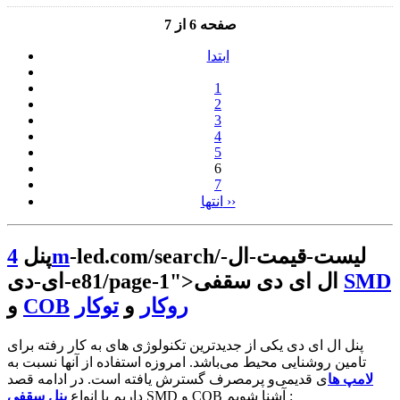
صفحه 6 از 7
ابتدا
1
2
3
4
5
6
7
انتها ››
-led.com/search/لیست-قیمت-ال-
4m
پنل
SMD
سقفی
ال ای دی
ای-دی-e81/page-1">
روکار
و
توکار
COB
و
پنل ال ای دی یکی از جدیدترین تکنولوژی های به کار رفته برای
تامین روشنایی محیط می‌باشد. امروزه استفاده از آنها نسبت به
لامپ ها
ی قدیمی‌و پرمصرف گسترش یافته است. در ادامه قصد
SMD و COB آشنا شویم :
داریم با انواع
پنل سقفی