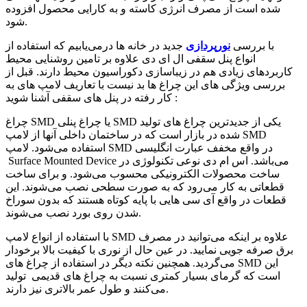
شده است از مصرف انرژی کاسته و به کارایی محصول افزوده
شود.
با بررسی
نورپردازی
جدید در خانه ها درمی‌یابیم که استفاده از
انواع پنل سقفی ال ای دی علاوه بر تامین روشنایی محیط
کاربردهای زیادی هم در زیباسازی دکوراسیون محیط دارند. قبل از
بررسی ویژگی های این چراغ ها بد نیست با تعاریف لامپ های به
کار رفته در پنل های سقفی آشنا شوید :
چراغ SMD یا چراغ پنلی SMD یکی از جدیدترین چراغ های تولید
شده در بازار است که در ساختمان داخلی آنها از لامپ SMD
استفاده می‌شود. لامپ SMD در واقع مخفف عبارت انگلیسی
Surface Mounted Device می‌باشد. اس ام دی نوعی تکنولوژی در
ساخت محصولات الکترونیکی محسوب می‌شود. و برای ساخت
قطعاتی به کار می‌رود که به صورت سطحی نصب می‌شوند. این
قطعات در واقع آی سی هایی با پایه کوتاه هستند که بدون سوراخ
شدن روی بورد نصب می‌شوند.
با استفاده از انواع لامپ SMD علاوه بر اینکه می‌توانید در مصرف
برق صرفه جویی نمایید. در عین حال از نوری با کیفیت بالا برخودار
می‌گردید. همچنین نکته دیگر در استفاده از چراغ های SMD این
است که گرمای بسیار کمتری نسبت به چراغ های قدیمی تولید
می‌کنند و طول عمر بالاتری نیز دارند.