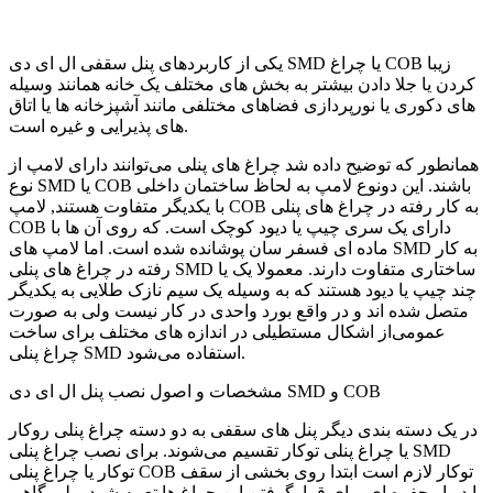
یکی از کاربردهای پنل سقفی ال ای دی SMD یا چراغ COB زیبا
کردن یا جلا دادن بیشتر به بخش های مختلف یک خانه همانند وسیله
های دکوری یا نورپردازی فضاهای مختلفی مانند آشپزخانه ها یا اتاق
های پذیرایی و غیره است.
همانطور که توضیح داده شد چراغ های پنلی می‌توانند دارای لامپ از
نوع SMD یا COB باشند. این دونوع لامپ به لحاظ ساختمان داخلی
با یکدیگر متفاوت هستند, لامپ COB به کار رفته در چراغ های پنلی
COB دارای یک سری چیپ یا دیود کوچک است. که روی آن ها با
ماده ای فسفر سان پوشانده شده است. اما لامپ های SMD به کار
رفته در چراغ های پنلی SMD ساختاری متفاوت دارند. معمولا یک یا
چند چیپ یا دیود هستند که به وسیله یک سیم نازک طلایی به یکدیگر
متصل شده اند و در واقع بورد واحدی در کار نیست ولی به صورت
عمومی‌از اشکال مستطیلی در اندازه های مختلف برای ساخت
چراغ پنلی SMD استفاده می‌شود.
مشخصات و اصول نصب پنل ال ای دی SMD و COB
در یک دسته بندی دیگر پنل های سقفی به دو دسته چراغ پنلی روکار
یا چراغ پنلی توکار تقسیم می‌شوند. برای نصب چراغ پنلی SMD
توکار یا چراغ پنلی COB توکار لازم است ابتدا روی بخشی از سقف
یا دیوار حفره ای برای قرارگرفتن این چراغ ها تعبیه شود. ولی گاهی