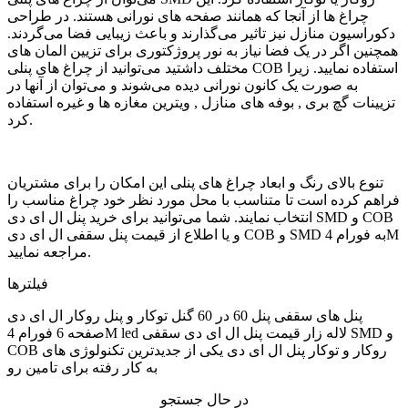
چراغ ها از آنجا که همانند صفحه های نورانی هستند. در طراحی
دکوراسیون منازل نیز تاثیر می‌گذارند و باعث زیبایی فضا می‌گردند.
همچنین اگر در یک فضا نیاز به نور پروژکتوری برای تزیین المان های
مختلف داشتید می‌توانید از چراغ های پنلی COB استفاده نمایید. زیرا
به صورت یک کانون نورانی دیده می‌شوند و می‌توان از آنها در
تزیینات گچ بری , بوفه های منازل , ویترین مغازه ها و غیره استفاده
کرد.
تنوع بالای رنگ و ابعاد چراغ های پنلی این امکان را برای مشتریان
فراهم کرده است تا متناسب با محل مورد نظر خود چراغ مناسب را
انتخاب نمایند. شما می‌توانید برای خرید پنل ال ای دی SMD و COB
و یا اطلاع از قیمت پنل سقفی ال ای دی COB و SMD به فورام 4M
مراجعه نمایید.
فیلترها
پنل های سقفی پنل 60 در 60 گنل توکار و پنل روکار ال ای دی
صفحه 6 فورام 4M led لاله زار قیمت پنل ال ای دی سقفی SMD و
COB روکار و توکار پنل ال ای دی یکی از جدیدترین تکنولوژی های
به کار رفته برای تامین رو
در حال جستجو