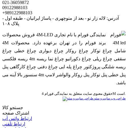
021-36059872
09122988103
+989122988103
آدرس: لاله زار نو - بعد از منوچهری - پاساژ ایرانیان - طبقه اول -
پلاک ۱۰۸
نمایندگی فورام با نام تجاری 4M-LED فروش محصولات
برند فورام را در تهران برعهده دارد. محصولات 4M
شامل چراغ توکار چراغ روکار چراغ دیواری چراغ خطی چراغ
سقفی چراغ ریلی چراغ دکوراتیو چراغ نما ریسه 4m ریسه فلکسی
ریسه شلنگی پروژکتور چراغ پله ایی چراغ دفنی چراغ کارگاهی پنل
پنل خطی پنل توکار پنل روکار والواشر لامپ 4m سنسور بالا آینه می
باشد.
حقوق معنوی سایت متعلق به نمایندگی فورام 4M است.
طراحی وب سایت و سئو
جستجو کالا
اشتراک صفحه
ارتباط واتس آپ
ارتباط تلفنی