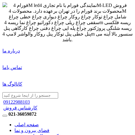
درباره ما
تماس باما
کاتالوگ ها
09122988103
کارشناس فروش
021-36059872
صفحه اصلی
فضای بیرون و نما