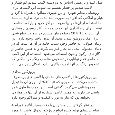
عمل کنند و بر همین اساس به دو دسته لامپ سدیم کم ‌فشار و
لامپ سدیم پر فشار تقسیم می‌شوند. این لامپ‌ها برای
روشنایی معابر شهری و بین شهری مه‌آلود یا همراه با گرد و
غبار و اماکنی که افراد به صورت بلند مدت تردد ندارند مناسبند
اما استفاده از آن‌ها در پیاده‌روها, مراکز خرید و پارک‌ها مناسب
نیست.برای راه اندازی این لامپ و به حداکثر رسیدن روشنایی
آن, نیاز به 15 تا 20 دقیقه زمان هست, در صورت قطع شدن
برق امکان روشن شدن مجدد آن بدون تاخیر وجود دارد. این
زمان طولانی به خاطر وجود سدیم جامد در آن ها است که در
دمای معمولی تبدیل به بخار فلز نمی‌گردد و به همین خاطر از
گاز های آرگون و نئون استفاده می‌شود. استفاده از این لامپ
به خاطر عدم توانایی در تشخیص مناسب رنگ, در اماکنی که
تشخیص رنگ در آنها اهمیت بالایی ندارد, امکان پذیر می‌باشد.
پروژکتور مدادی
این پروژکتور ها از لامپ های مدادی یا لامپ های پرمصرف
استفاده می‌کنند, به طوری که تنها 10% از انرژی آن ها تبدیل
به روشنایی می‌گردد. گفتنی است این لامپ ها طول عمر
پایینی نیز دارند. به همین خاطر استفاده از آن تنها در مواردی
خواهد بود که نیاز به نور با کیفیت و متراکم وجود دارد.
تیم فورام 4M با در نظر گرفتن نیاز مشتریان با دقت بسیار
تمام برندهای تولید کننده انواع پروژکتور و وال واشر را مورد