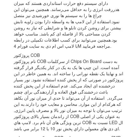
دارای سیستم دفع حرارت استانداردی هستند که میزان
هدررفت انرژی را به حداقل می‌رسانند. همچنین می‌توان این
چراغ ها را به سیستم ها نوری خورشیدی نیز متصل
نمود.استفاده از این لامپ ها به واسطه دارا بودن زاویه تابش
بیشتر, برای روشن کردن تابلو ها و شرایطی که نیاز به روشن
کردن مساحتی بالا از فاصله ای کم باشد, مناسب خواهد
بود.همچنین می‌توانید برای کسب اطلاعات تکمیلی در رابطه
با لامپ اس ام دی به سایت فورام 4M مراجعه فرمایید.
پروژکتور COB
نام پروژکتور COB از سرکلمات Chips On Board به دست
آمده است. این چیپ ها یک به یک در کنار یکدیگر قرار گرفته
اند و نهایتا یک نقطه نورانی را ساخته اند. به همین خاطر در این
پروژکتور در صورتی که از پخش کننده استفاده نشود, نور بسیار
درخشنده ای ایجاد می‌کند. عدم استفاده از این پخش کننده
باعث درخشندگی فوق العاده و آزاردهندگی برای چشم
می‌گردد, استفاده از آن می‌تواند تا حدی از میزان نور آن بکاهد
که هرکدام از این موارد, محاسن و معایب خود را دارند.به این
ترتیب می‌توان با توجه به میزان نور بالا و مصرف پایین انرژی,
از راندمان بسیار بالای پروژکتور COB به عنوان یکی از اصلی
ترین ویژگی های آن نام برد. لامپ هاي COB نسبت به LED ال
ای دی هاي معمولي داراي پخش نور 10 يا 12 برابر مي باشد.