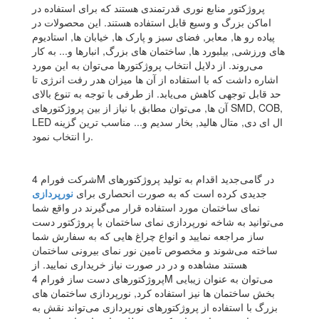
پروژکتور منابع نوری قدرتمندی هستند که برای استفاده در
اماکن بزرگ و وسیع قابل استفاده هستند. این محصولات در
پیاده رو ها, معابر, فضای سبز و پارک ها, خیابان ها, استادیوم
های ورزشی, بیلبورد ها, ساختمان های بزرگ, انبارها و... به کار
می‌روند. از دلایل انتخاب پروژکتورها می‌توان به این مورد
اشاره داشت که با استفاده از آن ها میزان هدر رفت انرژی تا
حد قابل توجهی کاهش می‌یابد. از طرفی با توجه به تنوع بالای
آن ها, می‌توان مطابق با نیاز از بین پروژکتورهای SMD, COB,
LED ال ای دی, متال هالید, بخار سدیم و... مناسب ترین گزینه
را انتخاب نمود.
شرکت فورام 4M در گامی‌جدید اقدام به تولید پروژکتورهای
جدیدی کرده است که به صورت انحصاری برای
نورپردازی
نمای ساختمان مورد استفاده قرار می‌گیرند در واقع شما
می‌توانید به شاخه نورپردازی نمای ساختمان با پروژکتور دست
ساز مراجعه نمایید و انواع چراغ هایی که به سفارش شما
ساخته می‌شوند و مخصوص تامین نور نمای بیرونی ساختمان
هستند مشاهده و در در صورت نیاز خریداری نمایید. از
پروژکتورهای دست ساز فورام 4M می‌توان به عنوان زیبایی
بخش ساختمان ها نیز استفاده کرد, نورپردازی ساختمان های
بزرگ با استفاده از پروژکتورهای نورپردازی می‌تواند نقش به