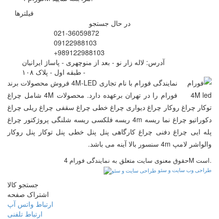
فیلترها
در حال جستجو
021-36059872
09122988103
+989122988103
آدرس: لاله زار نو - بعد از منوچهری - پاساژ ایرانیان
- طبقه اول - پلاک ۱۰۸
نمایندگی فورام با نام تجاری 4M-LED فروش محصولات برند
فورام را در تهران برعهده دارد. محصولات 4M شامل چراغ
توکار چراغ روکار چراغ دیواری چراغ خطی چراغ سقفی چراغ ریلی چراغ
دکوراتیو چراغ نما ریسه 4m ریسه فلکسی ریسه شلنگی پروژکتور چراغ
پله ایی چراغ دفنی چراغ کارگاهی پنل پنل خطی پنل توکار پنل روکار
والواشر لامپ 4m سنسور بالا آینه می باشد.
حقوق معنوی سایت متعلق به نمایندگی فورام 4M است.
طراحی وب سایت و سئو
جستجو کالا
اشتراک صفحه
ارتباط واتس آپ
ارتباط تلفنی