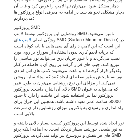
دچار مشکل شود, می‌توان تنها لامپ را عوض کرد و قاب آن
دچار مشکلی نخواهد شد. در ادامه به معرفی انواع پروژکتور ها
می‌پردازیم:
پروژکتور SMD
روشنایی این پروژکتور توسط لامپ SMD تامین می‌شود.
ویژگی اصلی
لامپ ها
ی SMD (Surface Mounted Device) در
این است که این لامپ دارای آی سی هایی با پایه کوتاه است
که برپایه لحیم کاری بدون استفاده از سوراخ بر روی بورد
نصب می‌گردند و با عبور جریان برق می‌توانند نور مناسبی را
توزیع کنند. چیپ های قرار گرفته بر روی آن با فاصله در کنار
یکدیگر قرار گرفته اند و باعث می‌شوند لامپ های اس ام دی
نور نسبتا پخش و غیر نقطه ای ایجاد کنند که ایجاد سایه روشن
نمی‌کند. از مزایای این نوع روشنایی می‌توان به طول عمر
بالای آن اشاره داشت, پروژکتور SMD که می‌تواند به عنوان
پروژکتور نما نیز استفاده شود, این قابلیت را دارد تا حدود
50000 ساعت عمر مفید داشته باشد. همچنین این چراغ برای
راه اندازی و رسیدن به بالاترین میزان روشنایی, دارای سرعت
بالایی است.
نور ایجاد شده توسط این پروژکتور کیفیت بسیار بالایی داشته و
به نور طبیعی خورشید بسیار نزدیک است, به اضافه اینکه پرتو
های فرابنفش و فروسرخ نیز تولید نمی‌گردند. پروژکتور SMD