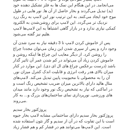
می‌انجامد, در این هنگام این نمک ها به فلز تشکیل دهنده خود
(ید) تبدیل می‌گردند و بخار حاصل از آن ها, نور هایی در طول
موج خود ایجاد می‌کنند, به این ترتیب نور این لامپ به رنگ زرد
نزدیک تر می‌گردد. این لامپ برای روشن‌شدن به الکترود
کمکی نیازی ندارد و در بازار گاهی اشتباهاً به این لامپ‌ها لامپ
هلیم نیز گفته می‌شود.
پس از خاموش کردن لامپ تا 3 دقیقه نیاز به سرد شدن آن
وجود دارد و پس از سپری شدن این زمان می‌توان مجددا چراغ
را روشن کرد. از دیگر معایب این چراغ ها اینکه روشن و
خاموش کردن زیاد آن می‌تواند در کم شدن عمر آن تاثیر گذار
باشد (درست برعکس چراغ های ال ای دی). این موارد در کنار
میزان بالای هدر رفت انرژی و قابلیت اندک کنترل میزان نور,
آن را به محصولی با محبوبیت پایین تبدیل می‌کند. لامپ‌های
متال هالید دارای بالاترین میزان ضریب تشخیص رنگ است و
در اماکنی که نیاز به تشخیص رنگ نور وجود دارد مانند میدان‌
های ورزشی, نورپردازی نمای ساختمان‌های بزرگ و... به کار
می‌روند.
پروژکتور بخار سدیم
پروژکتور بخار سدیم دارای ساختمانی مشابه لامپ بخار جیوه
است با این تفاوت که در آن از سدیم و گاز نئون استفاده شده
است. این لامپ‌ها می‌توانند هم در فشار کم و هم فشار زیاد