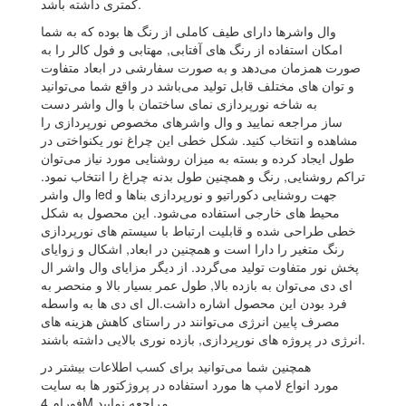
کمتری داشته باشد.
وال واشرها دارای طیف کاملی از رنگ ها بوده که به شما
امکان استفاده از رنگ های آفتابی, مهتابی و فول کالر را به
صورت همزمان می‌دهد و به صورت سفارشی در ابعاد متفاوت
و توان های مختلف قابل تولید می‌باشد در واقع شما می‌توانید
به شاخه نورپردازی نمای ساختمان با وال واشر دست
ساز مراجعه نمایید و وال واشرهای مخصوص نورپردازی را
مشاهده و انتخاب کنید. شکل خطی این چراغ نور یکنواختی در
طول ایجاد کرده و بسته به میزان روشنایی مورد نیاز می‌توان
تراکم روشنایی, رنگ و همچنین طول بدنه چراغ را انتخاب نمود.
وال واشر led جهت روشنایی دکوراتیو و نورپردازی بناها و
محیط های خارجی استفاده می‌شود. این محصول به شکل
خطی طراحی شده و قابلیت ارتباط با سیستم های نورپردازی
رنگ متغیر را دارا است و همچنین در ابعاد, اشکال و زوایای
پخش نور متفاوت تولید می‌گردد. از دیگر مزایای وال واشر ال
ای دی می‌توان به بازده بالا, طول عمر بسیار بالا و منحصر به
فرد بودن این محصول اشاره داشت.ال ای دی ها به واسطه
مصرف پایین انرژی می‌توانند در راستای کاهش هزینه های
انرژی در پروژه های نورپردازی, بازده نوری بالایی داشته باشند.
همچنین شما می‌توانید برای کسب اطلاعات بیشتر در
مورد انواع لامپ ها مورد استفاده در پروژکتور ها به سایت
فورام 4M مراجعه نمایید.