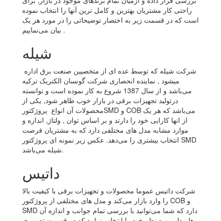
بررسی قرار داده و ازمیان تمام برندهای موجود در بازار, برای
راحتی کار مشتریان بهترین و کامل ترین آنها را انتخاب نموده
است که در قسمت زیر به اختصار توضیحاتی را در مورد هر یک
بیان می‌نماییم .
شیله
شرکت شیله که توسط عده ای از متخصیین صنعت برق اداره
میشود , نماینده انحصاری شرکت گونسان الکتریک ترکیه
می‌باشد و از سال 1387 شروع به کار نموده است و توانسته
درتولید تجهیزات برقی در بازار خوب ظاهر شود, یکی از
محصولات آن انواع پروژکتورSMD و COB می‌باشد که هر یک
از انها کارایی خود را دارتد و بر اساس توان , ولتاژ, اندازه و
موارد مشابه مدل های مختلفی دارد که به مشتریان فرصت
انتخاب بیشتری را می‌دهد. عکس زیر نمونه ای پروژکتور SMD
شیله می‌باشد.
داتیس
شرکت داتیس عموما محصولات و تجهیزات برقی با کیفیت بالا
را وارد بازار می‌کند و مدل های مختلفی از پروژکتور COB و
SMD دارد که شما می‌توانید با بررسی تمام جوانب و اندازه آن
ها مدل مورد نظر خود را انتخاب نمایید که در قسمت تصویری