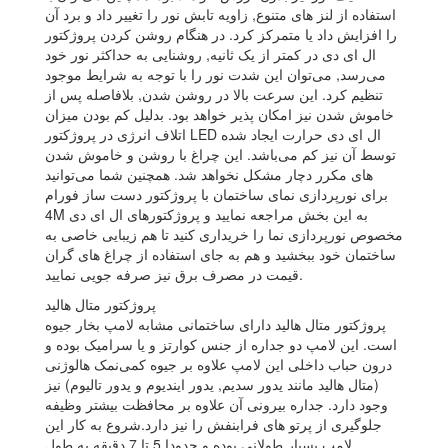
استفاده از لنز های متنوع, زاویه تابش نور را تغییر داد و برد آن
را افزایش داد یا متمرکز کرد. در هنگام روشن کردن پروژکتور
ال ای دی در کمتر از یک ثانیه, روشنایی به حداکثر نور خود
می‌رسد, می‌توان این شدت نور را با توجه به شرایط موجود
تنظیم کرد. این سرعت بالا در روشن شدن, بلافاصله پس از
خاموش شدن نیز امکان پذیر خواهد بود. بدلیل کم بودن میزان
اتلاف انرژی در پروژکتور LED ال ای دی حرارت ایجاد شده
توسط آن نیز کم می‌باشد. این چراغ با روشن و خاموش شدن
های مکرر دچار مشکل نخواهد شد. همچنین شما می‌توانید
برای نورپردازی نمای ساختمان با پروژکتور دست ساز فورام
4M به این بخش مراجعه نمایید و پروژکتورهای ال ای دی
مخصوص نورپردازی نما را خریداری کنید تا هم زیبایی خاصی به
ساختمان خود ببخشید و هم به جای استفاده از چراغ های گران
قیمت در مصرف برق نیز صرفه جویی نمایید.
پروژکتور متال هالید
پروژکتور متال هالید دارای ساختمانی مشابه لامپ بخار جیوه
است. این لامپ دو جداره از جنس کوارتز و یا سرامیک بوده و
درون حباب داخلی این لامپ علاوه بر جیوه کمی‌نمک هالوژنی
(متال هالید مانند یدور سدیم, یدور ایندیوم و یدور تالیوم) نیز
وجود دارد. جداره بیرونی آن علاوه بر محافظت بیشتر وظیفه
جلوگیری از پرتو های فرابنفش را نیز دارد.شروع به کار این
لامپ بسیار طولانی بوده و حدودا 5 تا 7 دقیقه به طول