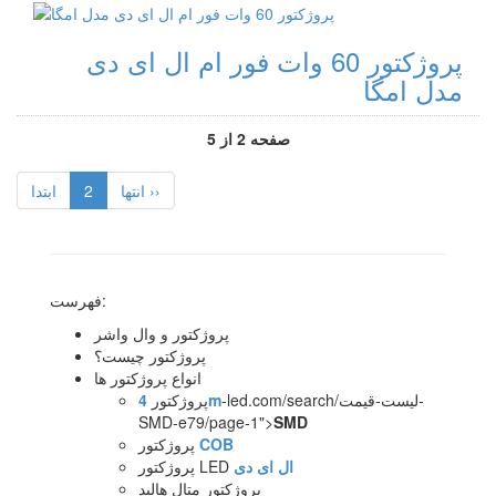
پروژکتور 60 وات فور ام ال ای دی
مدل امگا
صفحه 2 از 5
انتها ››
2
ابتدا
فهرست:
پروژکتور و وال واشر
پروژکتور چیست؟
انواع پروژکتور ها
-led.com/search/لیست-قیمت-
4m
پروژکتور
SMD-e79/page-1">
SMD
COB
پروژکتور
ال ای دی
پروژکتور LED
پروژکتور متال هالید