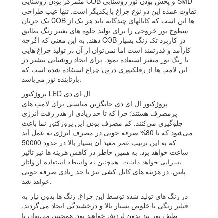
متمرکز بودن روشنایی COB و پخش بودن نور روشنایی SMD
تفاوت عمده این دو نوع چراغ با یکدیگر است. تنها عیب طراحی
تک جریان COB ها این است که کانالهای چندگانه باید هر یک از
سطوح نور خروجی را برای تولید جلوه های تغییر رنگ تطابق
دهند, به این معنی که اگرچه COB در کاربرد تک رنگ بسیار
کارآمد و قدرتمند است اما نمی‌توان از آن در تولید چراغ هایی
با رنگ نور متغیر استفاده نمود. برای ایجاد روشنایی بیشتر در
این لامپ ها از رفلکتوری درون چراغ استفاده شده است که
بازتابنده نور می‌باشد.
پروژکتور LED ال ای دی
پروژکتور ال ای دی جایگزین مناسبی برای لامپ های
پرمصرف هستند؛ چرا که تا حد زیادی از هدر رفت انرژی
جلوگیری می‌کنند. کم مصرف بودن این پروژکتور نما باعث
می‌شود که تا 80% صرفه جویی در مصرف انرژی به عمل آید
که به این ترتیب عمر مفید آن بسیار بالا در حدود 50000
ساعت خواهد بود. به همین خاطر در کاهش هزینه ها نیز تاثیر
بسزایی خواهد داشت. همچنین به واسطه استفاده از ولتاژ
پایین, در هزینه های کابل کشی نیز تا حد زیادی صرفه جویی
خواهد شد.
در رنگ های تولید شده توسط این چراغ, رنگ ها بدون نیاز به
فیلتر رنگی با خلوص بسیار بالا و درخشندگی ایجاد می‌گردند.
طیف نور نیز بدون لرزش خواهند بود. همچنین می‌توان با