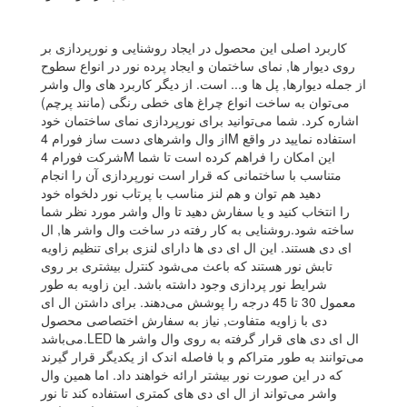
کاربرد اصلی این محصول در ایجاد روشنایی و نورپردازی بر
روی دیوار ها, نمای ساختمان و ایجاد پرده نور در انواع سطوح
از جمله دیوارها, پل ها و... است. از دیگر کاربرد های وال واشر
می‌توان به ساخت انواع چراغ های خطی رنگی (مانند پرچم)
اشاره کرد. شما می‌توانید برای نورپردازی نمای ساختمان خود
از وال واشرهای دست ساز فورام 4M استفاده نمایید در واقع
شرکت فورام 4M این امکان را فراهم کرده است تا شما
متناسب با ساختمانی که قرار است نورپردازی آن را انجام
دهید هم توان و هم لنز مناسب با پرتاب نور دلخواه خود
را انتخاب کنید و یا سفارش دهید تا وال واشر مورد نظر شما
ساخته شود.روشنایی به کار رفته در ساخت وال واشر ها, ال
ای دی هستند. این ال ای دی ها دارای لنزی برای تنظیم زاویه
تابش نور هستند که باعث می‌شود کنترل بیشتری بر روی
شرایط نور پردازی وجود داشته باشد. این زاویه به طور
معمول 30 تا 45 درجه را پوشش می‌دهند. برای داشتن ال ای
دی با زاویه متفاوت, نیاز به سفارش اختصاصی محصول
می‌باشد.LED ال ای دی های قرار گرفته به روی وال واشر ها
می‌توانند به طور متراکم و با فاصله اندک از یکدیگر قرار گیرند
که در این صورت نور بیشتر ارائه خواهند داد. اما همین وال
واشر می‌تواند از ال ای دی های کمتری استفاده کند تا نور