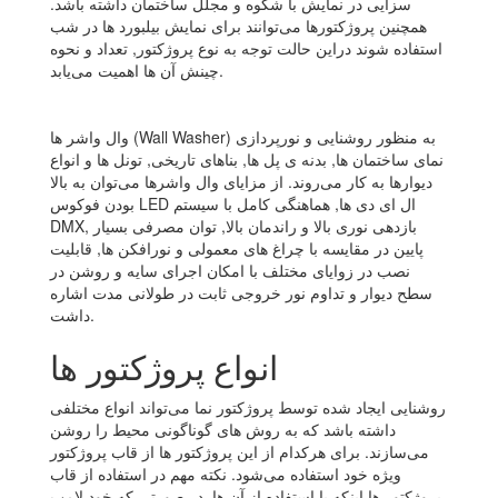
سزایی در نمایش با شکوه و مجلل ساختمان داشته باشد.
همچنین پروژکتورها می‌توانند برای نمایش بیلبورد ها در شب
استفاده شوند دراین حالت توجه به نوع پروژکتور, تعداد و نحوه
چینش آن ها اهمیت می‌یابد.
وال واشر ها (Wall Washer) به منظور روشنایی و نورپردازی
نمای ساختمان ها, بدنه ی پل ها, بناهای تاریخی, تونل ها و انواع
دیوارها به کار می‌روند. از مزایای وال واشرها می‌توان به بالا
بودن فوکوس LED ال ای دی ها, هماهنگی کامل با سیستم
DMX, بازدهی نوری بالا و راندمان بالا, توان مصرفی بسیار
پایین در مقایسه با چراغ های معمولی و نورافکن ها, قابلیت
نصب در زوایای مختلف با امکان اجرای سایه و روشن در
سطح دیوار و تداوم نور خروجی ثابت در طولانی مدت اشاره
داشت.
انواع پروژکتور ها
روشنایی ایجاد شده توسط پروژکتور نما می‌تواند انواع مختلفی
داشته باشد که به روش های گوناگونی محیط را روشن
می‌سازند. برای هرکدام از این پروژکتور ها از قاب پروژکتور
ویژه خود استفاده می‌شود. نکته مهم در استفاده از قاب
پروژکتور ها اینکه با استفاده از آن ها, در صورتی که خود لامپ